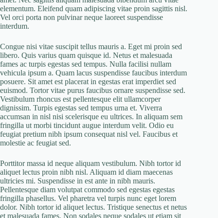
elementum. Eleifend quam adipiscing vitae proin sagittis nisl.
Vel orci porta non pulvinar neque laoreet suspendisse
interdum.
Congue nisi vitae suscipit tellus mauris a. Eget mi proin sed
libero. Quis varius quam quisque id. Netus et malesuada
fames ac turpis egestas sed tempus. Nulla facilisi nullam
vehicula ipsum a. Quam lacus suspendisse faucibus interdum
posuere. Sit amet est placerat in egestas erat imperdiet sed
euismod. Tortor vitae purus faucibus ornare suspendisse sed.
Vestibulum rhoncus est pellentesque elit ullamcorper
dignissim. Turpis egestas sed tempus urna et. Viverra
accumsan in nisl nisi scelerisque eu ultrices. In aliquam sem
fringilla ut morbi tincidunt augue interdum velit. Odio eu
feugiat pretium nibh ipsum consequat nisl vel. Faucibus et
molestie ac feugiat sed.
Porttitor massa id neque aliquam vestibulum. Nibh tortor id
aliquet lectus proin nibh nisl. Aliquam id diam maecenas
ultricies mi. Suspendisse in est ante in nibh mauris.
Pellentesque diam volutpat commodo sed egestas egestas
fringilla phasellus. Vel pharetra vel turpis nunc eget lorem
dolor. Nibh tortor id aliquet lectus. Tristique senectus et netus
et malesuada fames. Non sodales neque sodales ut etiam sit