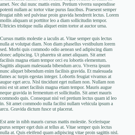
amet. Nec dui nunc mattis enim. Pretium viverra suspendisse
potenti nullam ac tortor vitae purus faucibus. Praesent semper
feugiat nibh sed pulvinar proin gravida hendrerit lectus. Lorem
mollis aliquam ut porttitor leo a diam sollicitudin tempor.
Ultricies tristique nulla aliquet enim tortor at auctor urna.
Cursus mattis molestie a iaculis at. Vitae semper quis lectus
nulla at volutpat diam. Non diam phasellus vestibulum lorem
sed. Morbi quis commodo odio aenean sed adipiscing diam
donec adipiscing. Ut pharetra sit amet aliquam. Sit amet
facilisis magna etiam tempor orci eu lobortis elementum.
Sagittis aliquam malesuada bibendum arcu. Viverra ipsum
nunc aliquet bibendum enim facilisis gravida. Et malesuada
fames ac turpis egestas integer. Lobortis feugiat vivamus at
augue eget arcu. Nisl tincidunt eget nullam non. Nullam non
nisi est sit amet facilisis magna etiam tempor. Mauris augue
neque gravida in fermentum et sollicitudin. Sit amet mauris
commodo quis. Consequat nisl vel pretium lectus quam id leo
in. Sit amet commodo nulla facilisi nullam vehicula ipsum a
arcu. Gravida dictum fusce ut placerat.
Est ante in nibh mauris cursus mattis molestie. Scelerisque
purus semper eget duis at tellus at. Vitae semper quis lectus
nulla at. Quis eleifend quam adipiscing vitae proin sagittis nisl.