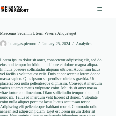
Skip
to
content
Maecenas Sedenim Utsem Viverra Aliqueteget
batangas.pieruno
January 25, 2024
Analytics
Lorem ipsum dolor sit amet, consectetur adipiscing elit, sed do
eiusmod tempor incididunt ut labore et dolore magna aliqua.
In nulla posuere sollicitudin aliquam ultrices. Accumsan lacus
vel facilisis volutpat est velit. Duis at consectetur lorem donec
massa sapien. Quis ipsum suspendisse ultrices gravida. Ut
placerat orci nulla pellentesque dignissim. Consequat interdum
varius sit amet mattis vulputate enim. Mauris sit amet massa
vitae tortor condimentum. Diam sollicitudin tempor id eu nisl
nunc mi. Tellus id interdum velit laoreet id donec. Vulputate
enim nulla aliquet porttitor lacus luctus accumsan tortor.
Adipiscing elit pellentesque habitant morbi. Commodo odio
aenean sed adipiscing diam. Eget est lorem ipsum dolor sit
amet. Nec sagittis aliquam malesuada bibendum arcu vitae